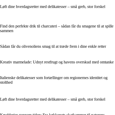
Løft dine hverdagsretter med delikatesser – små greb, stor forskel
Find den perfekte drik til charcuteri – sådan får du smagene til at spille
sammen
Sådan får du olivenoliens smag til at træde frem i dine enkle retter
Kreativ marmelade: Udnyt restfrugt og havens overskud med omtanke
Italienske delikatesser som fortællinger om regionernes identitet og
stolthed
Løft dine hverdagsretter med delikatesser – små greb, stor forskel
Krydderier gennem tiden: Fra køkkenets skatkammer til naturens