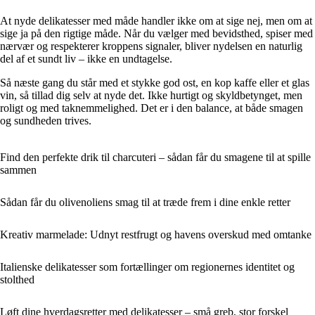
At nyde delikatesser med måde handler ikke om at sige nej, men om at
sige ja på den rigtige måde. Når du vælger med bevidsthed, spiser med
nærvær og respekterer kroppens signaler, bliver nydelsen en naturlig
del af et sundt liv – ikke en undtagelse.
Så næste gang du står med et stykke god ost, en kop kaffe eller et glas
vin, så tillad dig selv at nyde det. Ikke hurtigt og skyldbetynget, men
roligt og med taknemmelighed. Det er i den balance, at både smagen
og sundheden trives.
Find den perfekte drik til charcuteri – sådan får du smagene til at spille
sammen
Sådan får du olivenoliens smag til at træde frem i dine enkle retter
Kreativ marmelade: Udnyt restfrugt og havens overskud med omtanke
Italienske delikatesser som fortællinger om regionernes identitet og
stolthed
Løft dine hverdagsretter med delikatesser – små greb, stor forskel