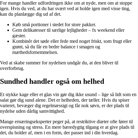
For mange handler udfordringen ikke om at nyde, men om at stoppe
igen. Hvis du ved, at du har svært ved at holde igen med visse ting,
kan du planlægge dig ud af det.
Køb små portioner i stedet for store pakker.
Gem delikatesser til særlige lejligheder – fx weekend eller
gæster.
Kombinér det søde eller fede med noget friskt, som frugt eller
grønt, så du får en bedre balance i smagen og
mæthedsfornemmelsen.
Ved at skabe rammer for nydelsen undgår du, at den bliver til
overforbrug.
Sundhed handler også om helhed
Et stykke kage eller et glas vin gør dig ikke usund – lige så lidt som en
salat gør dig sund alene. Det er helheden, der tæller. Hvis du spiser
varieret, bevæger dig regelmæssigt og får nok søvn, er der plads til
nydelse uden dårlig samvittighed.
Mange ernæringseksperter peger på, at restriktive diæter ofte fører til
overspisning og stress. En mere bæredygtig tilgang er at give plads til
det, du holder af, men i en form, der passer ind i din hverdag.