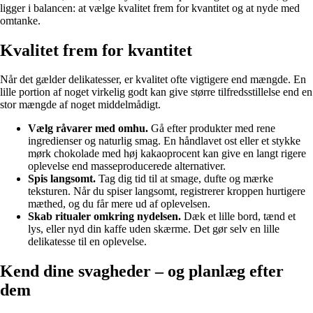
ligger i balancen: at vælge kvalitet frem for kvantitet og at nyde med
omtanke.
Kvalitet frem for kvantitet
Når det gælder delikatesser, er kvalitet ofte vigtigere end mængde. En
lille portion af noget virkelig godt kan give større tilfredsstillelse end en
stor mængde af noget middelmådigt.
Vælg råvarer med omhu.
Gå efter produkter med rene
ingredienser og naturlig smag. En håndlavet ost eller et stykke
mørk chokolade med høj kakaoprocent kan give en langt rigere
oplevelse end masseproducerede alternativer.
Spis langsomt.
Tag dig tid til at smage, dufte og mærke
teksturen. Når du spiser langsomt, registrerer kroppen hurtigere
mæthed, og du får mere ud af oplevelsen.
Skab ritualer omkring nydelsen.
Dæk et lille bord, tænd et
lys, eller nyd din kaffe uden skærme. Det gør selv en lille
delikatesse til en oplevelse.
Kend dine svagheder – og planlæg efter
dem