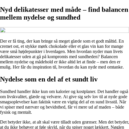
Nyd delikatesser med måde – find balancen
mellem nydelse og sundhed
Der er få ting, der kan bringe så meget glæde som et godt måltid. En
cremet ost, et stykke mørk chokolade eller et glas vin kan for mange
være små højdepunkter i hverdagen. Men hvordan nyder man livets
delikatesser uden at gå på kompromis med sundheden? Balancen
mellem nydelse og mådehold er ikke altid let at finde – men den er
mulig. Her får du inspiration til, hvordan du kan nyde med omtanke.
Nydelse som en del af et sundt liv
Sundhed handler ikke kun om kalorier og kostplaner. Det handler også
om livskvalitet, glæde og velvære. At give sig selv lov til at nyde gode
smagsoplevelser kan faktisk være en vigtig del af en sund livsstil. Når
vi spiser med nærvær og bevidsthed, får vi mere ud af maden – både
fysisk og mentalt.
Det betyder ikke, at alt skal være tilladt uden grænser. Men det betyder,
at du ikke behøver at føle skyld, når du spiser noget lækkert. Nøglen