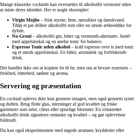
Mange klassiske cocktails kan oversættes til alkoholfri versioner uden
at miste deres identitet. Her er nogle eksempler:
Virgin Mojito
– frisk mynte, lime, rørsukker og danskvand.
Tilføj et par dråber alkoholfri rom eller en smule æbleeddike for
dybde.
No-Groni
– alkoholfri gin, bitter og vermouth-alternativ. Justér
med appelsinskal og en anelse tonic for balance.
Espresso Tonic uden alkohol
– kold espresso over is med tonic
og et stænk appelsinskal. En bitter, aromatisk og forfriskende
drink.
Det handler ikke om at kopiere én til én, men om at bevare essensen –
friskhed, bitterhed, sødme og aroma.
Servering og præsentation
En cocktail opleves ikke kun gennem smagen, men også gennem synet
og duften. Brug flotte glas, isterninger af god kvalitet og friske
garniturer som urter, citrus eller spiselige blomster. En velanrettet
alkoholfri drink signalerer omtanke og kvalitet – og gør oplevelsen
fuldendt.
Du kan også eksperimentere med røgede aromaer, krydderier eller