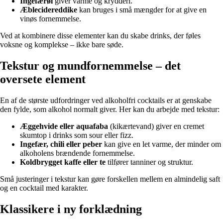
Ingefærøl
giver varme og krydderi.
Æblecidereddike
kan bruges i små mængder for at give en
vinøs fornemmelse.
Ved at kombinere disse elementer kan du skabe drinks, der føles
voksne og komplekse – ikke bare søde.
Tekstur og mundfornemmelse – det
oversete element
En af de største udfordringer ved alkoholfri cocktails er at genskabe
den fylde, som alkohol normalt giver. Her kan du arbejde med tekstur:
Æggehvide eller aquafaba
(kikærtevand) giver en cremet
skumtop i drinks som sour eller fizz.
Ingefær, chili eller peber
kan give en let varme, der minder om
alkoholens brændende fornemmelse.
Koldbrygget kaffe eller te
tilfører tanniner og struktur.
Små justeringer i tekstur kan gøre forskellen mellem en almindelig saft
og en cocktail med karakter.
Klassikere i ny forklædning