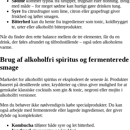
Sødme
kommer typisk fra sirupper, frugtsaft eller honning. Brug
med måde – for meget sødme kan hurtigt gøre drinken tung.
Syre
fra citrusfrugter som lime, citron eller grapefrugt giver
friskhed og løfter smagen.
Bitterhed
kan du hente fra ingredienser som tonic, koldbrygget
te, urter eller alkoholfri bitterprodukter.
Når du finder den rette balance mellem de tre elementer, får du en
drink, der føles afrundet og tilfredsstillende – også uden alkoholens
varme.
Brug af alkoholfri spiritus og fermenterede
smage
Markedet for alkoholfri spiritus er eksploderet de seneste år. Produkter
baseret på destillerede urter, krydderier og citrus giver mulighed for at
genskabe klassiske cocktails som gin & tonic, negroni eller mojito i
alkoholfri versioner.
Men du behøver ikke nødvendigvis købe specialprodukter. Du kan
også arbejde med fermenterede eller lagrede ingredienser, der giver
dybde og kompleksitet:
Kombucha
tilfører både syre og let bitterhed.