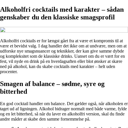
Alkoholfri cocktails med karakter – sådan
genskaber du den klassiske smagsprofil
Alkoholfri cocktails er for længst gået fra at være et kompromis til at
være et bevidst valg. I dag handler det ikke om at undvære, men om at
udforske nye smagsnuancer og teknikker, der kan give samme dybde
og kompleksitet som de klassiske drinks. Uanset om du er vært for en
fest, vil nyde en drink på en hverdagsaften eller blot ønsker at skære
ned på alkohol, kan du skabe cocktails med karakter – helt uden
procenter.
Smagen af balance – sødme, syre og
bitterhed
En god cocktail handler om balance. Det gælder også, når alkoholen er
taget ud af ligningen. Alkohol bidrager normalt med både varme, fylde
og en let bitterhed, så når du laver en alkoholfri version, skal du finde
andre måder at skabe den samme fornemmelse på.