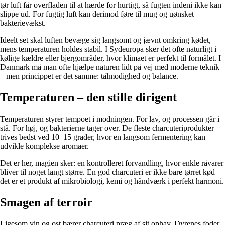
tør luft får overfladen til at hærde for hurtigt, så fugten indeni ikke kan
slippe ud. For fugtig luft kan derimod føre til mug og uønsket
bakterievækst.
Ideelt set skal luften bevæge sig langsomt og jævnt omkring kødet,
mens temperaturen holdes stabil. I Sydeuropa sker det ofte naturligt i
kølige kældre eller bjergområder, hvor klimaet er perfekt til formålet. I
Danmark må man ofte hjælpe naturen lidt på vej med moderne teknik
– men princippet er det samme: tålmodighed og balance.
Temperaturen – den stille dirigent
Temperaturen styrer tempoet i modningen. For lav, og processen går i
stå. For høj, og bakterierne tager over. De fleste charcuteriprodukter
trives bedst ved 10–15 grader, hvor en langsom fermentering kan
udvikle komplekse aromaer.
Det er her, magien sker: en kontrolleret forvandling, hvor enkle råvarer
bliver til noget langt større. En god charcuteri er ikke bare tørret kød –
det er et produkt af mikrobiologi, kemi og håndværk i perfekt harmoni.
Smagen af terroir
Ligesom vin og ost bærer charcuteri præg af sit ophav. Dyrenes foder,