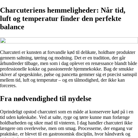
Charcuteriens hemmeligheder: Når tid,
luft og temperatur finder den perfekte
balance
Charcuteri er kunsten at forvandle kød til delikate, holdbare produkter
gennem saltning, tørring og modning. Det er en tradition, der går
århundreder tilbage, men som i dag oplever en renæssance blandt både
professionelle kokke og passionerede hjemmekokke. Bag de smukke
skiver af spegeskinke, pølse og pancetta gemmer sig et præcist samspil
mellem tid, luft og temperatur – og en tålmodighed, der ikke kan
forceres.
Fra nødvendighed til nydelse
Oprindeligt opstod charcuteri som en måde at konservere kød på i en
tid uden køleskabe. Ved at salte, ryge og tørre kunne man forlænge
holdbarheden og sikre mad til vinteren. I dag handler charcuteri ikke
længere om overlevelse, men om smag. Processerne, der engang var
praktiske, er blevet til en gastronomisk disciplin, hvor håndværk og