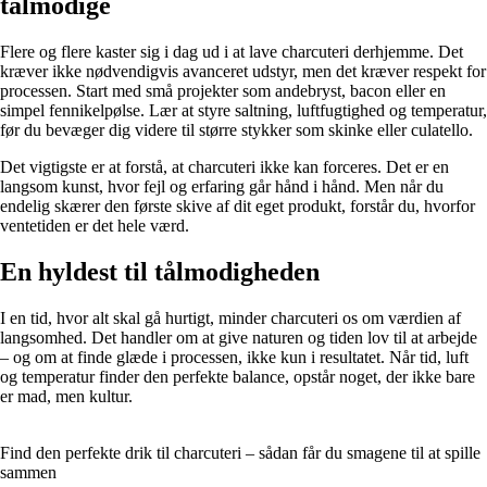
tålmodige
Flere og flere kaster sig i dag ud i at lave charcuteri derhjemme. Det
kræver ikke nødvendigvis avanceret udstyr, men det kræver respekt for
processen. Start med små projekter som andebryst, bacon eller en
simpel fennikelpølse. Lær at styre saltning, luftfugtighed og temperatur,
før du bevæger dig videre til større stykker som skinke eller culatello.
Det vigtigste er at forstå, at charcuteri ikke kan forceres. Det er en
langsom kunst, hvor fejl og erfaring går hånd i hånd. Men når du
endelig skærer den første skive af dit eget produkt, forstår du, hvorfor
ventetiden er det hele værd.
En hyldest til tålmodigheden
I en tid, hvor alt skal gå hurtigt, minder charcuteri os om værdien af
langsomhed. Det handler om at give naturen og tiden lov til at arbejde
– og om at finde glæde i processen, ikke kun i resultatet. Når tid, luft
og temperatur finder den perfekte balance, opstår noget, der ikke bare
er mad, men kultur.
Find den perfekte drik til charcuteri – sådan får du smagene til at spille
sammen