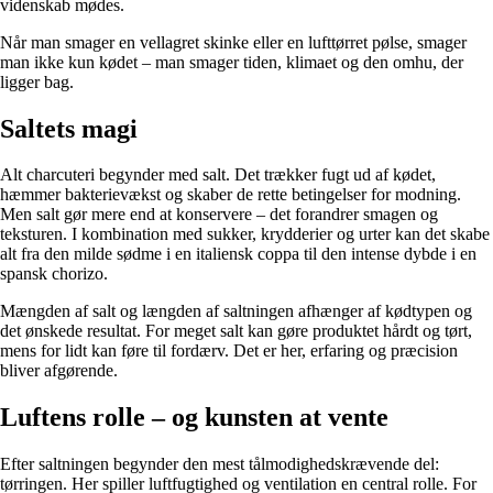
videnskab mødes.
Når man smager en vellagret skinke eller en lufttørret pølse, smager
man ikke kun kødet – man smager tiden, klimaet og den omhu, der
ligger bag.
Saltets magi
Alt charcuteri begynder med salt. Det trækker fugt ud af kødet,
hæmmer bakterievækst og skaber de rette betingelser for modning.
Men salt gør mere end at konservere – det forandrer smagen og
teksturen. I kombination med sukker, krydderier og urter kan det skabe
alt fra den milde sødme i en italiensk coppa til den intense dybde i en
spansk chorizo.
Mængden af salt og længden af saltningen afhænger af kødtypen og
det ønskede resultat. For meget salt kan gøre produktet hårdt og tørt,
mens for lidt kan føre til fordærv. Det er her, erfaring og præcision
bliver afgørende.
Luftens rolle – og kunsten at vente
Efter saltningen begynder den mest tålmodighedskrævende del:
tørringen. Her spiller luftfugtighed og ventilation en central rolle. For