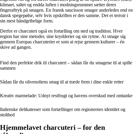
klimaet, saltet og endda luften i modningsrummet sætter deres
fingeraftryk på smagen. En fransk saucisson smager anderledes end en
dansk spegepølse, selv hvis opskriften er den samme. Det er terroir i
sin mest håndgribelige form.
Derfor er charcuteri også en fortælling om sted og tradition. Hver
region har sine metoder, sine krydderier og sin rytme. At smage sig
gennem Europas charcuterier er som at rejse gennem kulturer – én
skive ad gangen.
Find den perfekte drik til charcuteri – sådan får du smagene til at spille
sammen
Sådan får du olivenoliens smag til at træde frem i dine enkle retter
Kreativ marmelade: Udnyt restfrugt og havens overskud med omtanke
Italienske delikatesser som fortællinger om regionernes identitet og
stolthed
Hjemmelavet charcuteri – for den