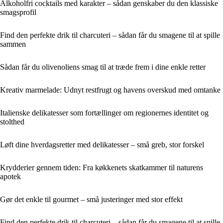
Alkoholfri cocktails med karakter – sådan genskaber du den klassiske
smagsprofil
Find den perfekte drik til charcuteri – sådan får du smagene til at spille
sammen
Sådan får du olivenoliens smag til at træde frem i dine enkle retter
Kreativ marmelade: Udnyt restfrugt og havens overskud med omtanke
Italienske delikatesser som fortællinger om regionernes identitet og
stolthed
Løft dine hverdagsretter med delikatesser – små greb, stor forskel
Krydderier gennem tiden: Fra køkkenets skatkammer til naturens
apotek
Gør det enkle til gourmet – små justeringer med stor effekt
Find den perfekte drik til charcuteri – sådan får du smagene til at spille